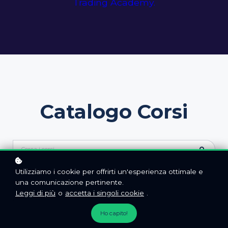
Trading Academy.
Catalogo Corsi
Utilizziamo i cookie per offrirti un'esperienza ottimale e
I miei corsi
Non iscritto
una comunicazione pertinente.
Recenti
Popolari
Leggi di più
o
accetta i singoli cookie
.
Gratis
certificato
Ho capito!
CATEGORIE