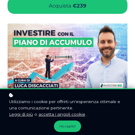
Acquista
€239
Utilizziamo i cookie per offrirti un'esperienza ottimale e
una comunicazione pertinente.
Leggi di più
o
accetta i singoli cookie
.
Ho capito!